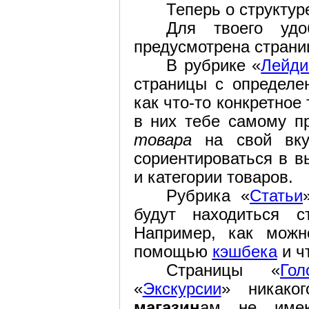
Теперь о структур
Для твоего удо
предусмотрена страни
В рубрике «
Лейди
страницы с определен
как что-то конкретное
в них тебе самому п
товара
на свой вкус
сориентироваться в в
и категории товаров.
Рубрика «
Статьи
будут находиться с
Например, как можн
помощью
кэшбека
и ч
Страницы «
Го
«
Экскурсии
» никако
магазин
ам не имею