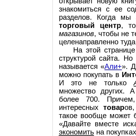
открывает новую книг
знакомиться с ее с
разделов. Когда мы
торговый центр
, т
магазинов
, чтобы не 
целенаправленно туда
На этой странице
структурой сайта. Но
называется «
Али+
». 
можно покупать в
Инт
И это не только
множество других. 
более 700. Причем
интересных
товар
ов
такое вообще может б
«Давайте вместе ис
экономить
на покупках