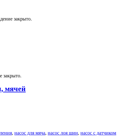
дение закрыто.
 закрыто.
, мячей
вления
,
насос для мяча
,
насос лоя шин
,
насос с датчиком